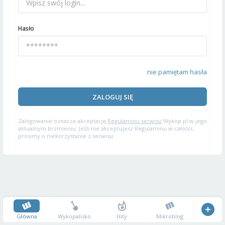
Hasło
nie pamiętam hasła
ZALOGUJ SIĘ
Zalogowanie oznacza akceptację
Regulaminu serwisu
Wykop.pl w jego
aktualnym brzmieniu. Jeśli nie akceptujesz Regulaminu w całości,
prosimy o niekorzystanie z serwisu.
Główna
Wykopalisko
Hity
Mikroblog