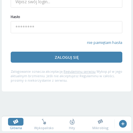
Hasło
nie pamiętam hasła
ZALOGUJ SIĘ
Zalogowanie oznacza akceptację
Regulaminu serwisu
Wykop.pl w jego
aktualnym brzmieniu. Jeśli nie akceptujesz Regulaminu w całości,
prosimy o niekorzystanie z serwisu.
Główna
Wykopalisko
Hity
Mikroblog