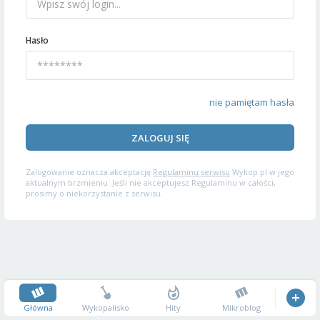
Hasło
nie pamiętam hasła
ZALOGUJ SIĘ
Zalogowanie oznacza akceptację
Regulaminu serwisu
Wykop.pl w jego
aktualnym brzmieniu. Jeśli nie akceptujesz Regulaminu w całości,
prosimy o niekorzystanie z serwisu.
Główna
Wykopalisko
Hity
Mikroblog