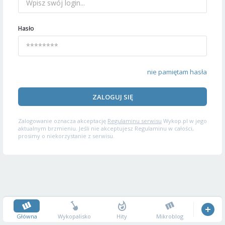
Hasło
nie pamiętam hasła
ZALOGUJ SIĘ
Zalogowanie oznacza akceptację
Regulaminu serwisu
Wykop.pl w jego
aktualnym brzmieniu. Jeśli nie akceptujesz Regulaminu w całości,
prosimy o niekorzystanie z serwisu.
Główna
Wykopalisko
Hity
Mikroblog