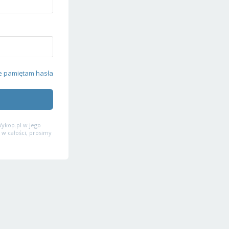
e pamiętam hasła
ykop.pl w jego
 w całości, prosimy