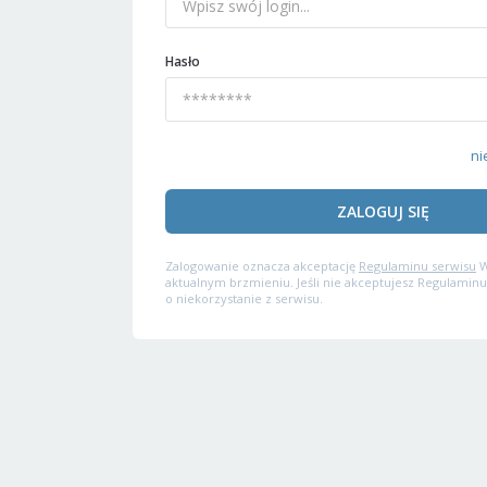
Hasło
ni
ZALOGUJ SIĘ
Zalogowanie oznacza akceptację
Regulaminu serwisu
W
aktualnym brzmieniu. Jeśli nie akceptujesz Regulaminu
o niekorzystanie z serwisu.