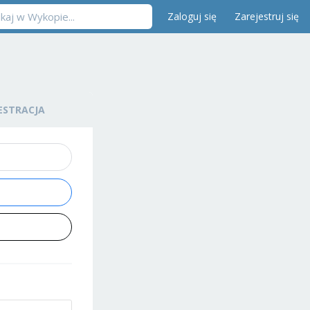
Zaloguj się
Zarejestruj się
ESTRACJA