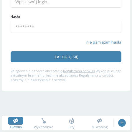
Hasło
nie pamiętam hasła
ZALOGUJ SIĘ
Zalogowanie oznacza akceptację
Regulaminu serwisu
Wykop.pl w jego
aktualnym brzmieniu. Jeśli nie akceptujesz Regulaminu w całości,
prosimy o niekorzystanie z serwisu.
Główna
Wykopalisko
Hity
Mikroblog