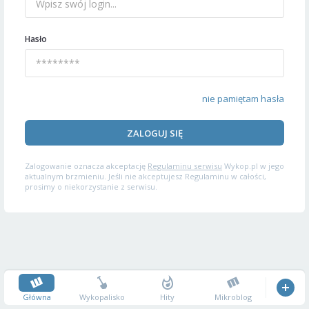
Hasło
nie pamiętam hasła
ZALOGUJ SIĘ
Zalogowanie oznacza akceptację
Regulaminu serwisu
Wykop.pl w jego
aktualnym brzmieniu. Jeśli nie akceptujesz Regulaminu w całości,
prosimy o niekorzystanie z serwisu.
Główna
Wykopalisko
Hity
Mikroblog