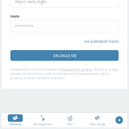
Hasło
nie pamiętam hasła
ZALOGUJ SIĘ
Zalogowanie oznacza akceptację
Regulaminu serwisu
Wykop.pl w jego
aktualnym brzmieniu. Jeśli nie akceptujesz Regulaminu w całości,
prosimy o niekorzystanie z serwisu.
Główna
Wykopalisko
Hity
Mikroblog