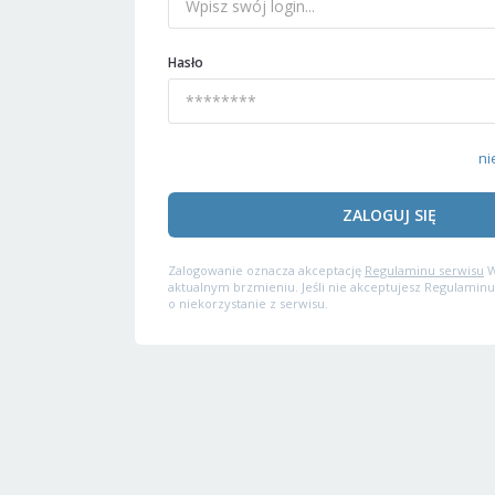
Hasło
ni
ZALOGUJ SIĘ
Zalogowanie oznacza akceptację
Regulaminu serwisu
W
aktualnym brzmieniu. Jeśli nie akceptujesz Regulaminu
o niekorzystanie z serwisu.