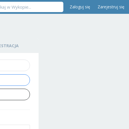
Zaloguj się
Zarejestruj się
ESTRACJA