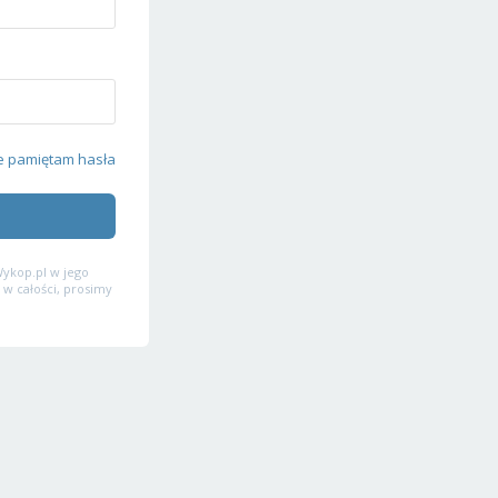
e pamiętam hasła
ykop.pl w jego
 w całości, prosimy