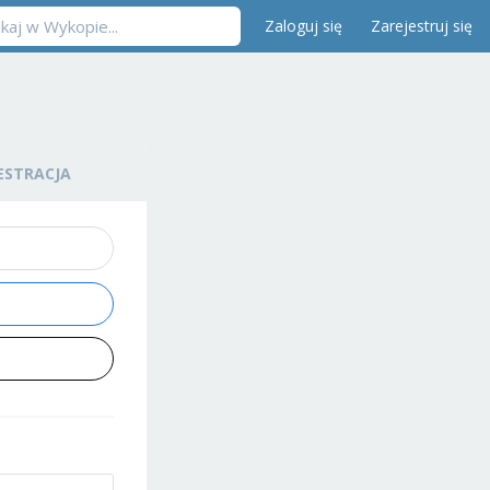
Zaloguj się
Zarejestruj się
ESTRACJA