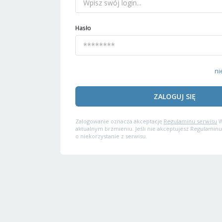
Hasło
ni
ZALOGUJ SIĘ
Zalogowanie oznacza akceptację
Regulaminu serwisu
W
aktualnym brzmieniu. Jeśli nie akceptujesz Regulaminu
o niekorzystanie z serwisu.