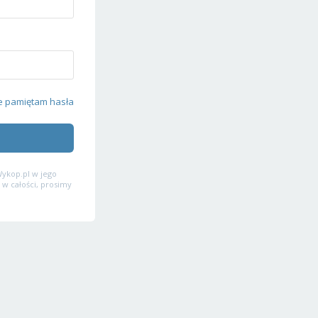
e pamiętam hasła
ykop.pl w jego
 w całości, prosimy