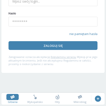
Hasło
nie pamiętam hasła
ZALOGUJ SIĘ
Zalogowanie oznacza akceptację
Regulaminu serwisu
Wykop.pl w jego
aktualnym brzmieniu. Jeśli nie akceptujesz Regulaminu w całości,
prosimy o niekorzystanie z serwisu.
Główna
Wykopalisko
Hity
Mikroblog