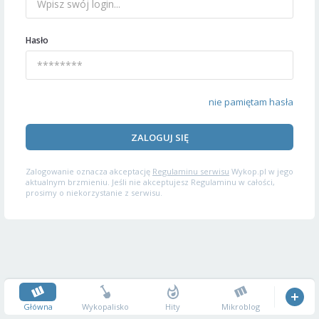
Hasło
nie pamiętam hasła
ZALOGUJ SIĘ
Zalogowanie oznacza akceptację
Regulaminu serwisu
Wykop.pl w jego
aktualnym brzmieniu. Jeśli nie akceptujesz Regulaminu w całości,
prosimy o niekorzystanie z serwisu.
Główna
Wykopalisko
Hity
Mikroblog