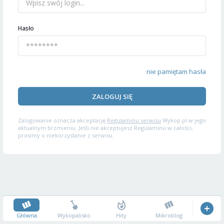
Hasło
nie pamiętam hasła
ZALOGUJ SIĘ
Zalogowanie oznacza akceptację
Regulaminu serwisu
Wykop.pl w jego
aktualnym brzmieniu. Jeśli nie akceptujesz Regulaminu w całości,
prosimy o niekorzystanie z serwisu.
Główna
Wykopalisko
Hity
Mikroblog