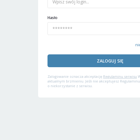
Hasło
ni
ZALOGUJ SIĘ
Zalogowanie oznacza akceptację
Regulaminu serwisu
W
aktualnym brzmieniu. Jeśli nie akceptujesz Regulaminu
o niekorzystanie z serwisu.