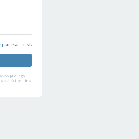
e pamiętam hasła
ykop.pl w jego
 w całości, prosimy