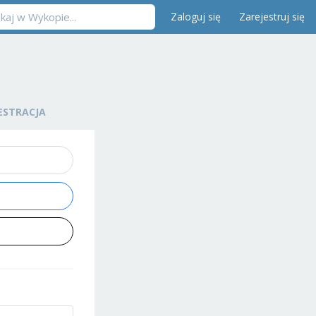
Zaloguj się
Zarejestruj się
ESTRACJA