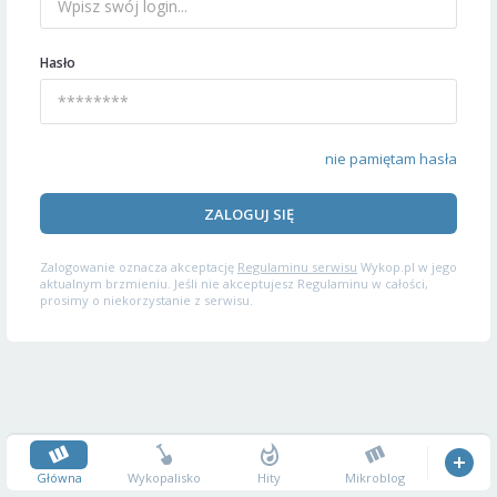
Hasło
nie pamiętam hasła
ZALOGUJ SIĘ
Zalogowanie oznacza akceptację
Regulaminu serwisu
Wykop.pl w jego
aktualnym brzmieniu. Jeśli nie akceptujesz Regulaminu w całości,
prosimy o niekorzystanie z serwisu.
Główna
Wykopalisko
Hity
Mikroblog