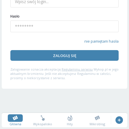
Hasło
nie pamiętam hasła
ZALOGUJ SIĘ
Zalogowanie oznacza akceptację
Regulaminu serwisu
Wykop.pl w jego
aktualnym brzmieniu. Jeśli nie akceptujesz Regulaminu w całości,
prosimy o niekorzystanie z serwisu.
Główna
Wykopalisko
Hity
Mikroblog