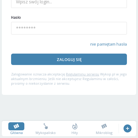
Hasło
nie pamiętam hasła
ZALOGUJ SIĘ
Zalogowanie oznacza akceptację
Regulaminu serwisu
Wykop.pl w jego
aktualnym brzmieniu. Jeśli nie akceptujesz Regulaminu w całości,
prosimy o niekorzystanie z serwisu.
Główna
Wykopalisko
Hity
Mikroblog