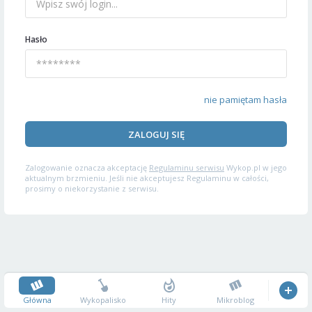
Hasło
nie pamiętam hasła
ZALOGUJ SIĘ
Zalogowanie oznacza akceptację
Regulaminu serwisu
Wykop.pl w jego
aktualnym brzmieniu. Jeśli nie akceptujesz Regulaminu w całości,
prosimy o niekorzystanie z serwisu.
Główna
Wykopalisko
Hity
Mikroblog