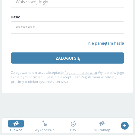
Hasło
nie pamiętam hasła
ZALOGUJ SIĘ
Zalogowanie oznacza akceptację
Regulaminu serwisu
Wykop.pl w jego
aktualnym brzmieniu. Jeśli nie akceptujesz Regulaminu w całości,
prosimy o niekorzystanie z serwisu.
Główna
Wykopalisko
Hity
Mikroblog