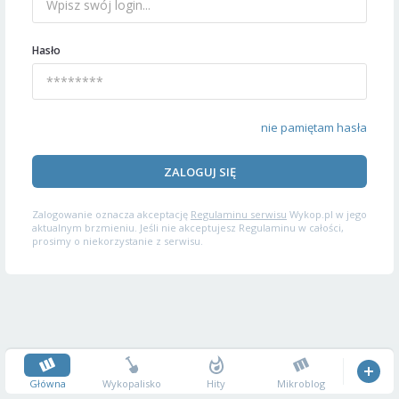
Hasło
nie pamiętam hasła
ZALOGUJ SIĘ
Zalogowanie oznacza akceptację
Regulaminu serwisu
Wykop.pl w jego
aktualnym brzmieniu. Jeśli nie akceptujesz Regulaminu w całości,
prosimy o niekorzystanie z serwisu.
Główna
Wykopalisko
Hity
Mikroblog