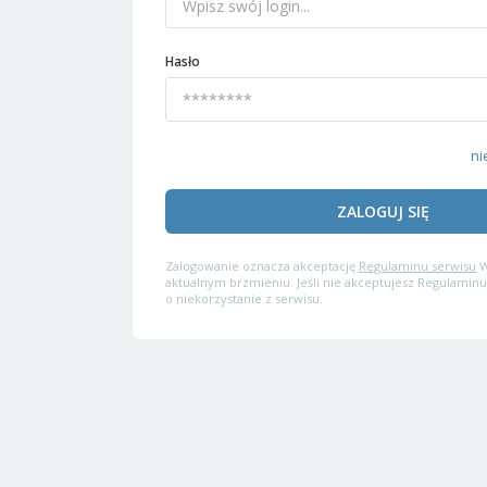
Hasło
ni
ZALOGUJ SIĘ
Zalogowanie oznacza akceptację
Regulaminu serwisu
W
aktualnym brzmieniu. Jeśli nie akceptujesz Regulaminu
o niekorzystanie z serwisu.