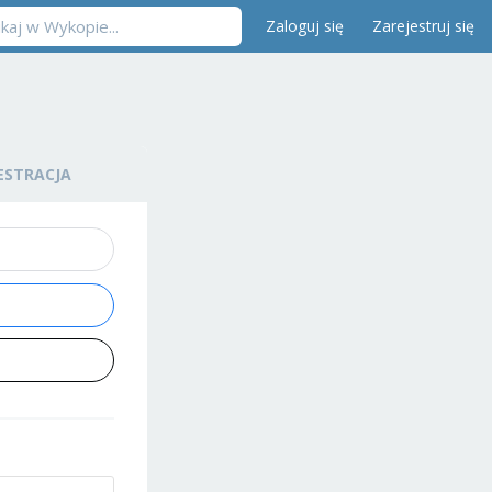
Zaloguj się
Zarejestruj się
ESTRACJA