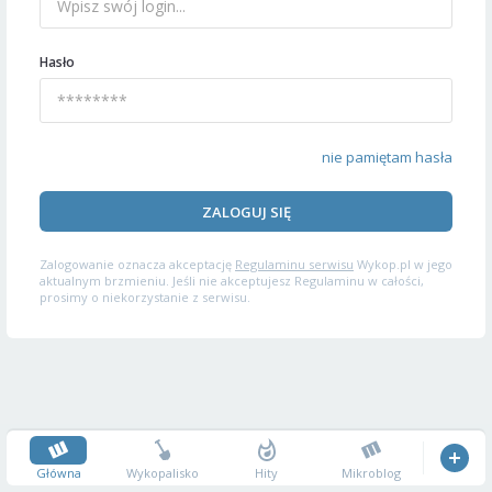
Hasło
nie pamiętam hasła
ZALOGUJ SIĘ
Zalogowanie oznacza akceptację
Regulaminu serwisu
Wykop.pl w jego
aktualnym brzmieniu. Jeśli nie akceptujesz Regulaminu w całości,
prosimy o niekorzystanie z serwisu.
Główna
Wykopalisko
Hity
Mikroblog