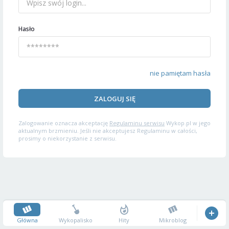
Hasło
nie pamiętam hasła
ZALOGUJ SIĘ
Zalogowanie oznacza akceptację
Regulaminu serwisu
Wykop.pl w jego
aktualnym brzmieniu. Jeśli nie akceptujesz Regulaminu w całości,
prosimy o niekorzystanie z serwisu.
Główna
Wykopalisko
Hity
Mikroblog