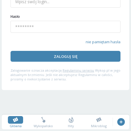
Hasło
nie pamiętam hasła
ZALOGUJ SIĘ
Zalogowanie oznacza akceptację
Regulaminu serwisu
Wykop.pl w jego
aktualnym brzmieniu. Jeśli nie akceptujesz Regulaminu w całości,
prosimy o niekorzystanie z serwisu.
Główna
Wykopalisko
Hity
Mikroblog