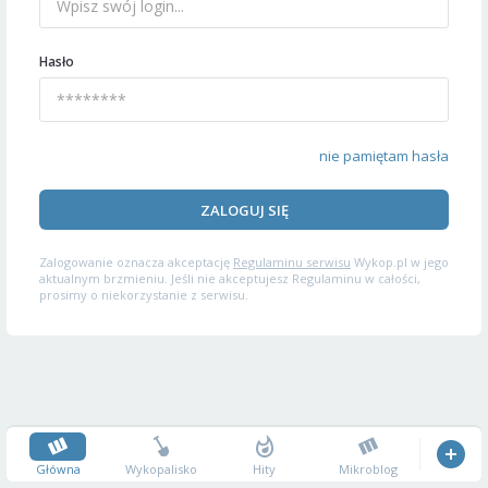
Hasło
nie pamiętam hasła
ZALOGUJ SIĘ
Zalogowanie oznacza akceptację
Regulaminu serwisu
Wykop.pl w jego
aktualnym brzmieniu. Jeśli nie akceptujesz Regulaminu w całości,
prosimy o niekorzystanie z serwisu.
Główna
Wykopalisko
Hity
Mikroblog