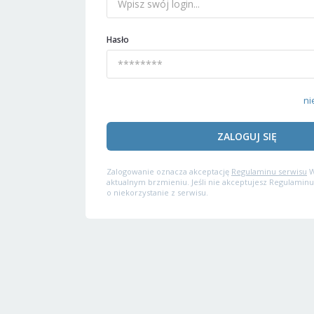
Hasło
ni
ZALOGUJ SIĘ
Zalogowanie oznacza akceptację
Regulaminu serwisu
W
aktualnym brzmieniu. Jeśli nie akceptujesz Regulaminu
o niekorzystanie z serwisu.