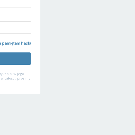
e pamiętam hasła
ykop.pl w jego
 w całości, prosimy