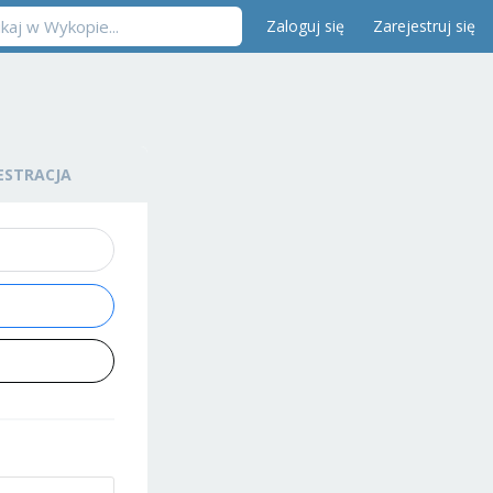
Zaloguj się
Zarejestruj się
ESTRACJA