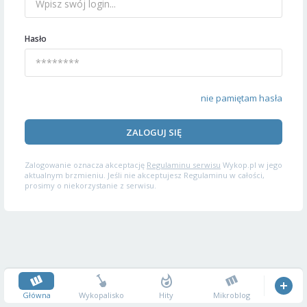
Hasło
nie pamiętam hasła
ZALOGUJ SIĘ
Zalogowanie oznacza akceptację
Regulaminu serwisu
Wykop.pl w jego
aktualnym brzmieniu. Jeśli nie akceptujesz Regulaminu w całości,
prosimy o niekorzystanie z serwisu.
Główna
Wykopalisko
Hity
Mikroblog