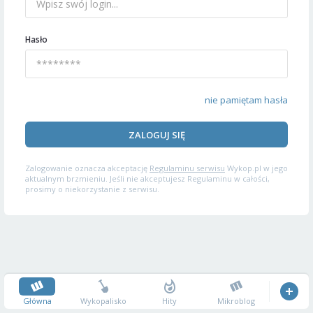
Hasło
nie pamiętam hasła
ZALOGUJ SIĘ
Zalogowanie oznacza akceptację
Regulaminu serwisu
Wykop.pl w jego
aktualnym brzmieniu. Jeśli nie akceptujesz Regulaminu w całości,
prosimy o niekorzystanie z serwisu.
Główna
Wykopalisko
Hity
Mikroblog