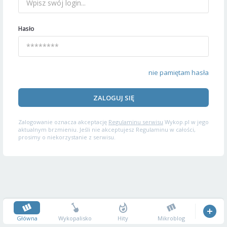
Hasło
nie pamiętam hasła
ZALOGUJ SIĘ
Zalogowanie oznacza akceptację
Regulaminu serwisu
Wykop.pl w jego
aktualnym brzmieniu. Jeśli nie akceptujesz Regulaminu w całości,
prosimy o niekorzystanie z serwisu.
Główna
Wykopalisko
Hity
Mikroblog