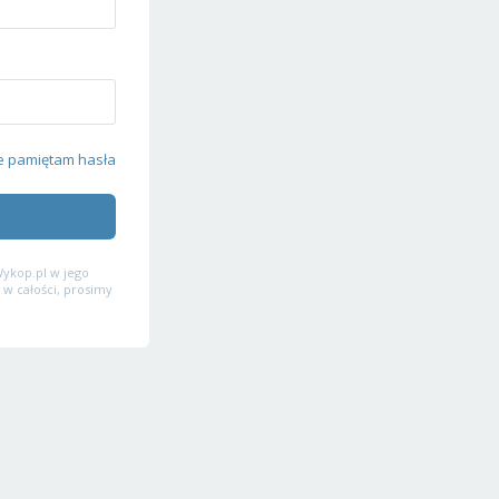
e pamiętam hasła
ykop.pl w jego
 w całości, prosimy