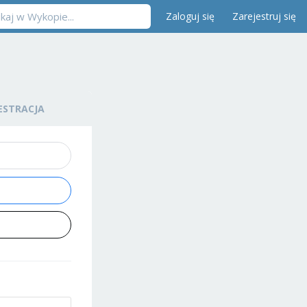
Zaloguj się
Zarejestruj się
ESTRACJA