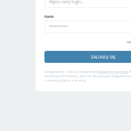
Hasło
ni
ZALOGUJ SIĘ
Zalogowanie oznacza akceptację
Regulaminu serwisu
W
aktualnym brzmieniu. Jeśli nie akceptujesz Regulaminu
o niekorzystanie z serwisu.