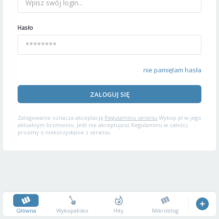
Hasło
nie pamiętam hasła
ZALOGUJ SIĘ
Zalogowanie oznacza akceptację
Regulaminu serwisu
Wykop.pl w jego
aktualnym brzmieniu. Jeśli nie akceptujesz Regulaminu w całości,
prosimy o niekorzystanie z serwisu.
Główna
Wykopalisko
Hity
Mikroblog