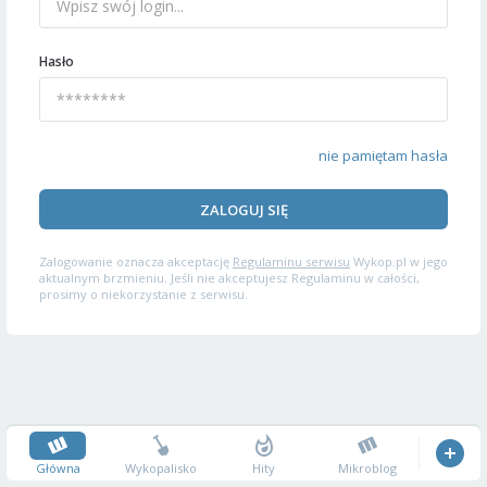
Hasło
nie pamiętam hasła
ZALOGUJ SIĘ
Zalogowanie oznacza akceptację
Regulaminu serwisu
Wykop.pl w jego
aktualnym brzmieniu. Jeśli nie akceptujesz Regulaminu w całości,
prosimy o niekorzystanie z serwisu.
Główna
Wykopalisko
Hity
Mikroblog