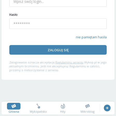
Hasło
nie pamiętam hasła
ZALOGUJ SIĘ
Zalogowanie oznacza akceptację
Regulaminu serwisu
Wykop.pl w jego
aktualnym brzmieniu. Jeśli nie akceptujesz Regulaminu w całości,
prosimy o niekorzystanie z serwisu.
Główna
Wykopalisko
Hity
Mikroblog