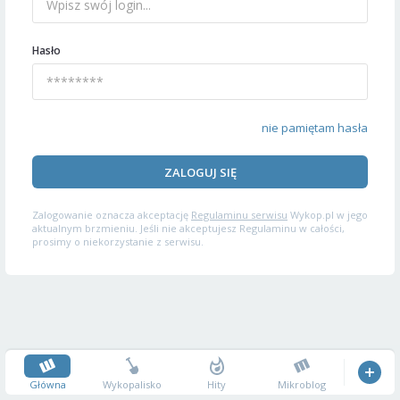
Hasło
nie pamiętam hasła
ZALOGUJ SIĘ
Zalogowanie oznacza akceptację
Regulaminu serwisu
Wykop.pl w jego
aktualnym brzmieniu. Jeśli nie akceptujesz Regulaminu w całości,
prosimy o niekorzystanie z serwisu.
Główna
Wykopalisko
Hity
Mikroblog