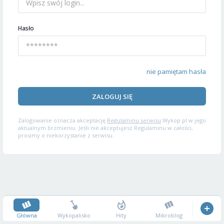
Hasło
nie pamiętam hasła
ZALOGUJ SIĘ
Zalogowanie oznacza akceptację
Regulaminu serwisu
Wykop.pl w jego
aktualnym brzmieniu. Jeśli nie akceptujesz Regulaminu w całości,
prosimy o niekorzystanie z serwisu.
Główna
Wykopalisko
Hity
Mikroblog