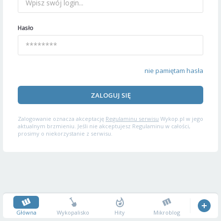
Hasło
nie pamiętam hasła
ZALOGUJ SIĘ
Zalogowanie oznacza akceptację
Regulaminu serwisu
Wykop.pl w jego
aktualnym brzmieniu. Jeśli nie akceptujesz Regulaminu w całości,
prosimy o niekorzystanie z serwisu.
Główna
Wykopalisko
Hity
Mikroblog