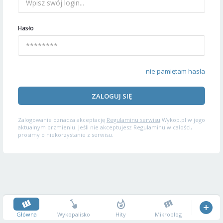
Hasło
nie pamiętam hasła
ZALOGUJ SIĘ
Zalogowanie oznacza akceptację
Regulaminu serwisu
Wykop.pl w jego
aktualnym brzmieniu. Jeśli nie akceptujesz Regulaminu w całości,
prosimy o niekorzystanie z serwisu.
Główna
Wykopalisko
Hity
Mikroblog