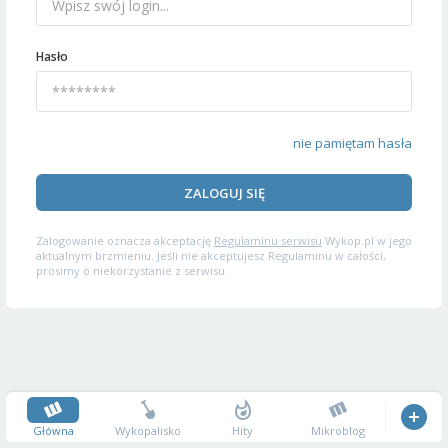
Hasło
nie pamiętam hasła
ZALOGUJ SIĘ
Zalogowanie oznacza akceptację
Regulaminu serwisu
Wykop.pl w jego
aktualnym brzmieniu. Jeśli nie akceptujesz Regulaminu w całości,
prosimy o niekorzystanie z serwisu.
Główna
Wykopalisko
Hity
Mikroblog