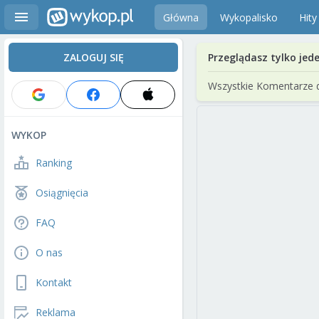
Główna
Wykopalisko
Hity
ZALOGUJ SIĘ
Przeglądasz tylko jed
Wszystkie Komentarze 
WYKOP
Ranking
Osiągnięcia
FAQ
O nas
Kontakt
Reklama