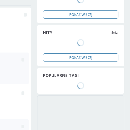
POKAŻ WIĘCEJ
HITY
dnia
POKAŻ WIĘCEJ
POPULARNE TAGI