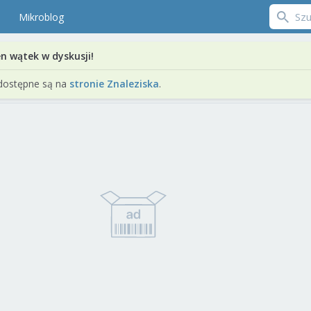
Mikroblog
en wątek w dyskusji!
dostępne są na
stronie Znaleziska
.