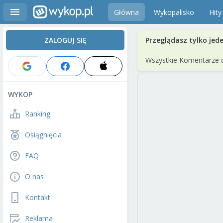
Główna
Wykopalisko
Hity
ZALOGUJ SIĘ
Przeglądasz tylko jed
Wszystkie Komentarze 
WYKOP
Ranking
Osiągnięcia
FAQ
O nas
Kontakt
Reklama