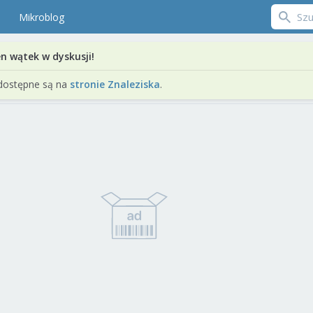
Mikroblog
en wątek w dyskusji!
dostępne są na
stronie Znaleziska
.