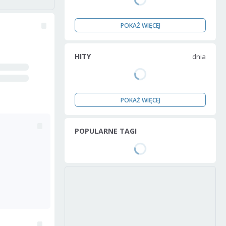
POKAŻ WIĘCEJ
HITY
dnia
POKAŻ WIĘCEJ
POPULARNE TAGI