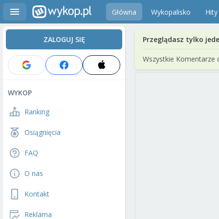
Główna
Wykopalisko
Hity
ZALOGUJ SIĘ
Przeglądasz tylko jed
Wszystkie Komentarze 
WYKOP
Ranking
Osiągnięcia
FAQ
O nas
Kontakt
Reklama