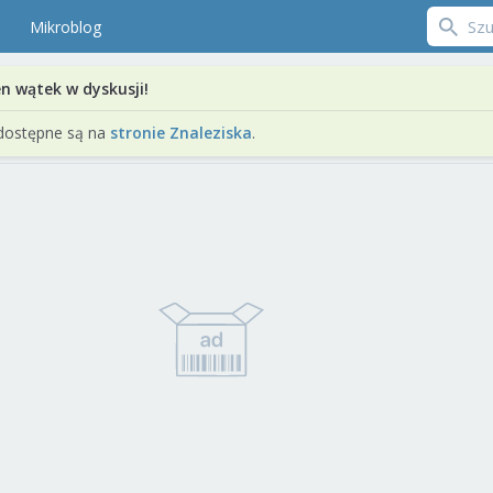
Mikroblog
en wątek w dyskusji!
dostępne są na
stronie Znaleziska
.