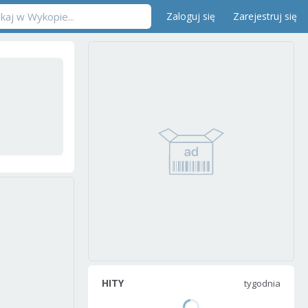
Zaloguj się
Zarejestruj się
HITY
tygodnia