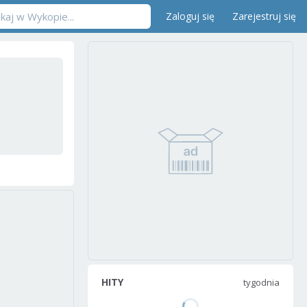
Zaloguj się
Zarejestruj się
HITY
tygodnia