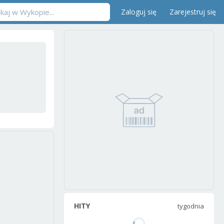
Zaloguj się
Zarejestruj się
HITY
tygodnia