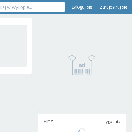
Zaloguj się
Zarejestruj się
HITY
tygodnia