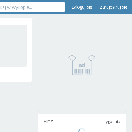
Zaloguj się
Zarejestruj się
HITY
tygodnia