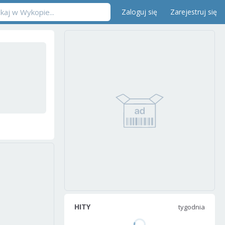
Zaloguj się
Zarejestruj się
HITY
tygodnia