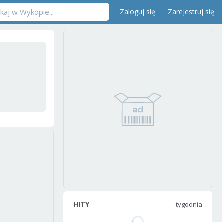
Zaloguj się
Zarejestruj się
HITY
tygodnia