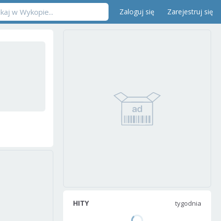
Zaloguj się
Zarejestruj się
HITY
tygodnia