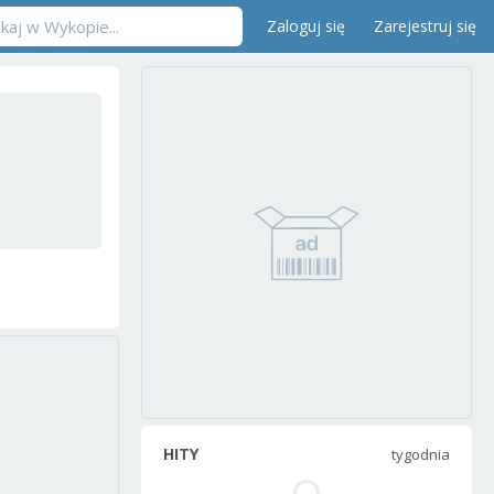
Zaloguj się
Zarejestruj się
HITY
tygodnia